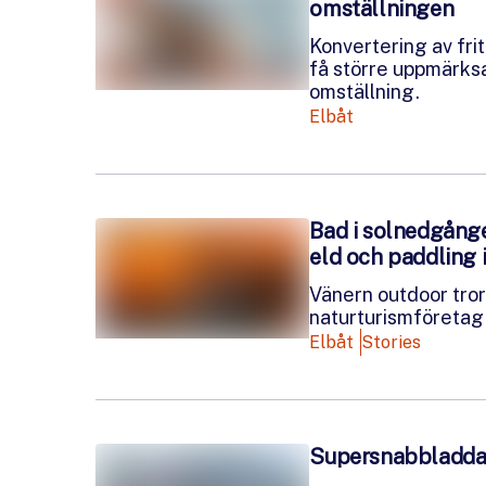
omställningen
Konvertering av friti
få större uppmärks
omställning.
Elbåt
Bad i solnedgånge
eld och paddling 
Vänern outdoor tror 
naturturismföretag
Elbåt
Stories
Supersnabbladdare