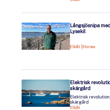
Långsjösnipa med 
Lysekil
Elbåt
Stories
Elektrisk revolut
skärgård
Elektrisk revolutio
skärgård
Elbåt