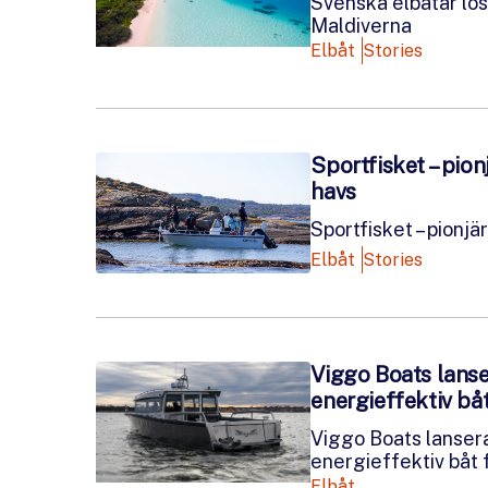
Svenska elbåtar lös
Maldiverna
Elbåt
Stories
Sportfisket – pionjä
havs
Sportfisket – pionjär
Elbåt
Stories
Viggo Boats lanse
energieffektiv bå
Viggo Boats lansera
energieffektiv båt 
Elbåt