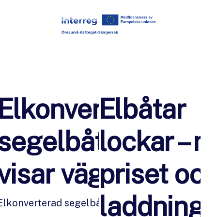
Elkonverterad
Elbåtar
segelbåt
lockar – 
visar vägen
priset oc
laddning
Elkonverterad segelbåt visar vägen