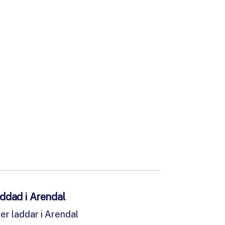
r
gen
er
ldrift
addad i Arendal
ter laddar i Arendal