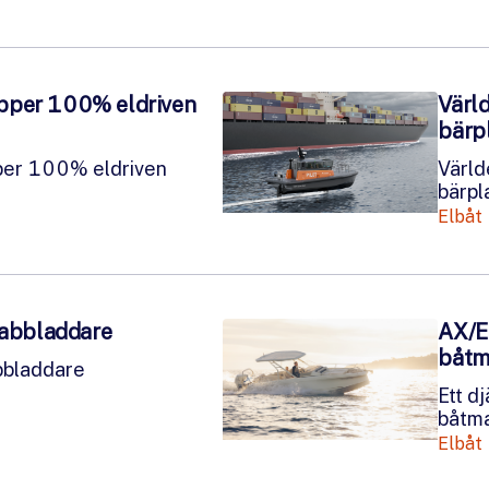
pper 100% eldriven
Värld
bärpl
per 100% eldriven
Värld
bärpl
Elbåt
nabbladdare
AX/E 
båtm
abbladdare
Ett d
båtm
Elbåt