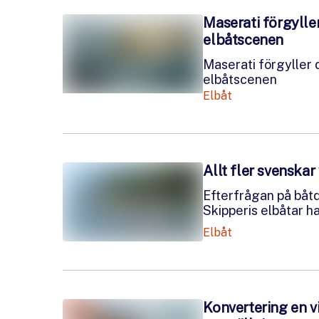
Maserati förgyller
elbåtscenen
Maserati förgyller 
elbåtscenen
Elbåt
Allt fler svenskar 
Efterfrågan på båt
Skipperis elbåtar ha
Elbåt
Konvertering en vik