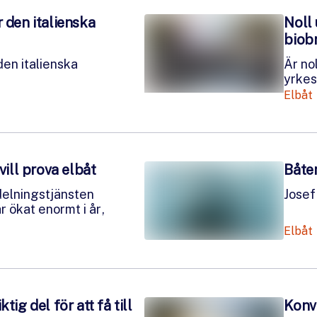
 den italienska
Noll 
biob
den italienska
Är no
yrkes
Elbåt
vill prova elbåt
Båten
delningstjänsten
Josef 
r ökat enormt i år,
Elbåt
tig del för att få till
Konv