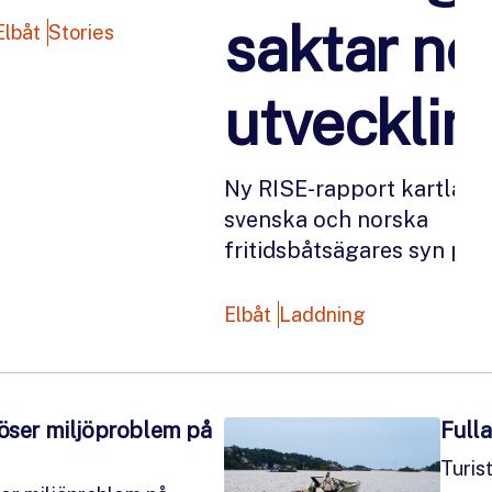
saktar ne
Elbåt
Stories
utvecklin
Ny RISE-rapport kartlägg
svenska och norska
fritidsbåtsägares syn på e
Elbåt
Laddning
löser miljöproblem på
Full
Turis