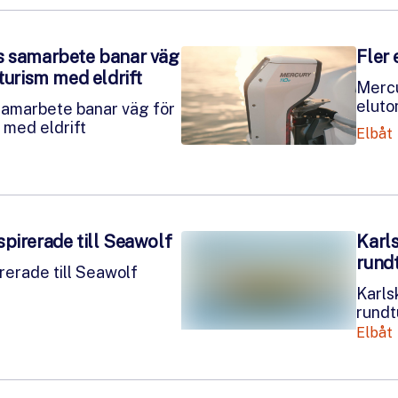
s samarbete banar väg
Fler
turism med eldrift
Mercu
eluto
samarbete banar väg för
 med eldrift
Elbåt
pirerade till Seawolf
Karls
rund
rerade till Seawolf
Karls
rundt
Elbåt