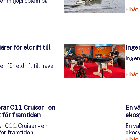
er miljöproblem på
Elbåt
rer för eldrift till
Ingen
Ingen
er för eldrift till havs
Elbåt
rar C11 Cruiser – en
En vä
t för framtiden
ekos
r C11 Cruiser – en
En vä
för framtiden
ekos
Elbåt