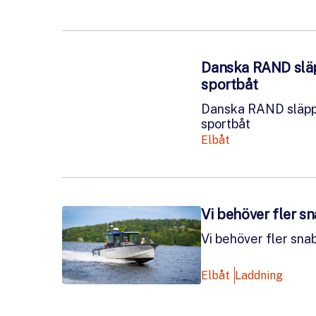
Danska RAND slä
sportbåt
Danska RAND släp
sportbåt
Elbåt
Vi behöver fler s
Vi behöver fler sn
Elbåt
Laddning