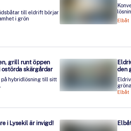
Konve
lösni
dsbåtar till eldrift börjar
amhet i grön
Elbåt
n, grill runt öppen
Eldri
i ostörda skärgårdar
den 
på hybridlösning till sitt
Eldri
.
gröna
Elbåt
 i Lysekil är invigd!
Elbåt