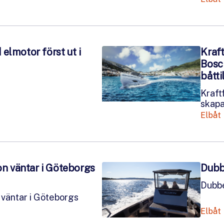
elmotor först ut i
Kraf
Bosc
båtti
Kraft
skapa
Elbåt
ion väntar i Göteborgs
Dubb
Dubbe
n väntar i Göteborgs
Elbåt