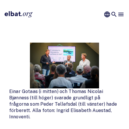
language
search
menu
Einar Gotaas (i mitten) och Thomas Nicolai
Bjønness (till höger) svarade grundligt på
frågorna som Peder Tellefsdal (till vänster) hade
förberett. Alla foton: Ingrid Elisabeth Auestad,
Innoventi.