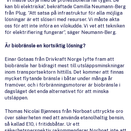
”Vi måste börja med de professionella fartygen. De
kan bli elektriska”, bekräftade Camilla Neumann-Berg
från Plug. ”Att satsa på infrastruktur för alla möjliga
lösningar är ett slöseri med resurser. Vi måste akta
oss för att inte införa en vilokudde. Vi vet att tekniken
för elektrifiering fungerar”, säger Neumann-Berg.
Är biobränsle en kortsiktig lösning?
Einar Gotaas från Drivkraft Norge lyfte fram att
biobränsle har bidragit mest till utsläppsminskningar
inom transportsektorn hittills. Det kommer att finnas
mycket flytande bränsle i båtar under många år
framöver, och i förbränningsmotorer är biobränsle i
dagsläget det enda alternativet för att minska
utsläppen.
Thomas Nicolai Bjønness från Norboat uttryckte oro
över säkerheten med att använda etanolhaltig bensin,
så kallad E10, i fritidsbåtar. Ur ett
säkerhetsperspektiv rekommenderar Norboat inte att