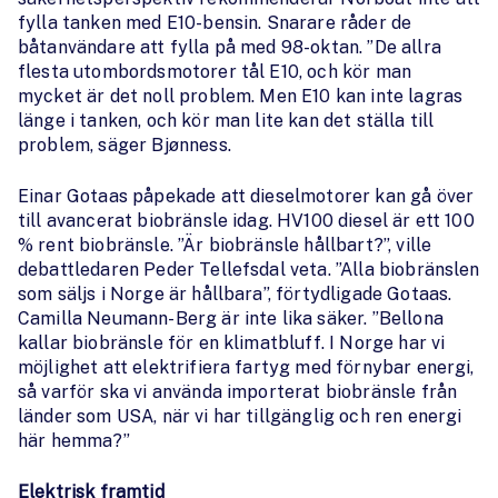
fylla tanken med E10-bensin. Snarare råder de
båtanvändare att fylla på med 98-oktan. ”De allra
flesta utombordsmotorer tål E10, och kör man
mycket är det noll problem. Men E10 kan inte lagras
länge i tanken, och kör man lite kan det ställa till
problem, säger Bjønness.
Einar Gotaas påpekade att dieselmotorer kan gå över
till avancerat biobränsle idag. HV100 diesel är ett 100
% rent biobränsle. ”Är biobränsle hållbart?”, ville
debattledaren Peder Tellefsdal veta. ”Alla biobränslen
som säljs i Norge är hållbara”, förtydligade Gotaas.
Camilla Neumann-Berg är inte lika säker. ”Bellona
kallar biobränsle för en klimatbluff. I Norge har vi
möjlighet att elektrifiera fartyg med förnybar energi,
så varför ska vi använda importerat biobränsle från
länder som USA, när vi har tillgänglig och ren energi
här hemma?”
Elektrisk framtid