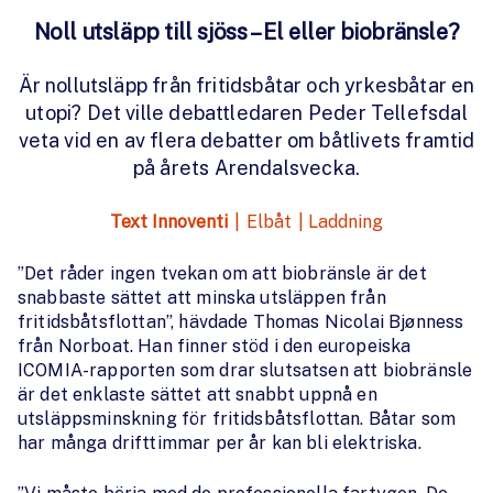
Noll utsläpp till sjöss – El eller biobränsle?
Är nollutsläpp från fritidsbåtar och yrkesbåtar en
utopi? Det ville debattledaren Peder Tellefsdal
veta vid en av flera debatter om båtlivets framtid
på årets Arendalsvecka.
Text Innoventi
|
Elbåt
|
Laddning
”Det råder ingen tvekan om att biobränsle är det
snabbaste sättet att minska utsläppen från
fritidsbåtsflottan”, hävdade Thomas Nicolai Bjønness
från Norboat. Han finner stöd i den europeiska
ICOMIA-rapporten som drar slutsatsen att biobränsle
är det enklaste sättet att snabbt uppnå en
utsläppsminskning för fritidsbåtsflottan. Båtar som
har många drifttimmar per år kan bli elektriska.