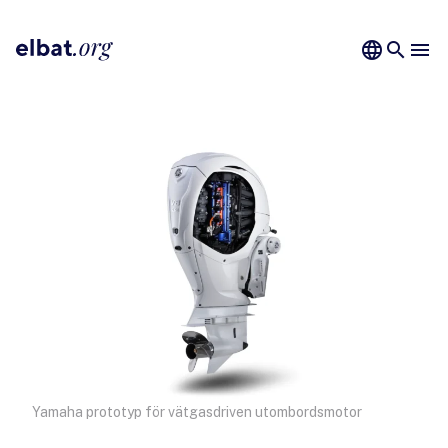
language
search
menu
Yamaha prototyp för vätgasdriven utombordsmotor