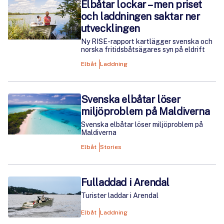
Elbåtar lockar – men priset
och laddningen saktar ner
utvecklingen
Ny RISE-rapport kartlägger svenska och
norska fritidsbåtsägares syn på eldrift
Elbåt
Laddning
Svenska elbåtar löser
miljöproblem på Maldiverna
Svenska elbåtar löser miljöproblem på
Maldiverna
Elbåt
Stories
Fulladdad i Arendal
Turister laddar i Arendal
Elbåt
Laddning