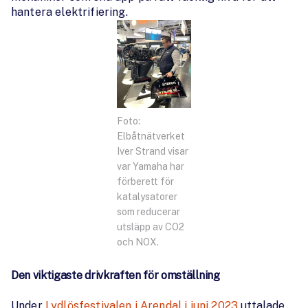
hantera elektrifiering.
Foto:
Elbåtnätverket
Iver Strand visar
var Yamaha har
förberett för
katalysatorer
som reducerar
utsläpp av CO2
och NOX.
Den viktigaste drivkraften för omställning
Under
Lydlösfestivalen i Arendal i juni 2023
uttalade