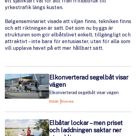
ett självklart val för allt från fritidsbruk till
yrkestrafik längs kusten.
Bølgenseminariet visade att viljan finns, tekniken finns
och att riktningen är satt. Det som nu byggs är
strukturen som gör elbåtslivet enkelt, tillgängligt och
attraktivt – inte bara för entusiaster, utan för alla som
vill uppleva havet på ett mer hållbart sätt.
Elkonverterad segelbåt visar
vägen
Elkonverterad segelbåt visar vägen
Elbåt
Stories
Elbåtar lockar – men priset
och laddningen saktar ner