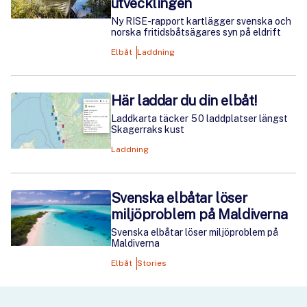
utvecklingen
Ny RISE-rapport kartlägger svenska och
norska fritidsbåtsägares syn på eldrift
Elbåt
Laddning
Här laddar du din elbåt!
Laddkarta täcker 50 laddplatser längst
Skagerraks kust
Laddning
Svenska elbåtar löser
miljöproblem på Maldiverna
Svenska elbåtar löser miljöproblem på
Maldiverna
Elbåt
Stories