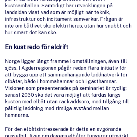
kustsamhällen. Samtidigt har utvecklingen på
landsidan visat vad som är möjligt när teknik,
infrastruktur och incitament samverkar. Frågan är
inte om båtlivet ska elektrifieras, utan hur snabbt och
hur smart det kan ske.
En kust redo för eldrift
Norge ligger långt framme i omställningen, även till
sjöss. I Agderregionen pågår redan flera initiativ för
att bygga upp ett sammanhängande laddnätverk för
elbåtar, både i hemmahamnar och i gästhamnar.
Visionen som presenterades på seminariet är tydlig:
senast 2030 ska det vara möjligt att färdas längs
kusten med elbåt utan räckviddsoro, med tillgång till
pålitlig laddning med rimliga avstånd mellan
hamnarna.
För den elbåtsintresserade är detta en avgörande
pusselbit. Även om dagens elbåtar fungerar utmärkt