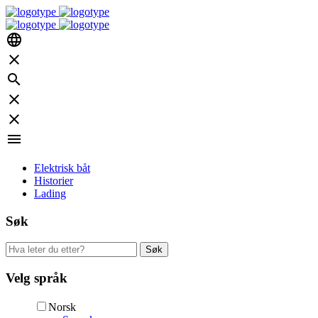
language
close
search
close
close
menu
Elektrisk båt
Historier
Lading
Søk
Søk
etter:
Velg språk
Norsk