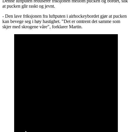
Denne luftputen reduserer friksjonen mellom pucken og bordet, slik
at pucken glir raskt og jevnt.
- Den lave friksjonen fra luftputen i airhockeybordet gjør at pucken
kan bevege seg i høy hastighet. "Det er omtrent det samme som
skjer med skrogene våre", forklarer Martin.