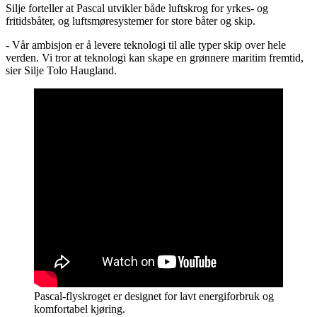
Silje forteller at Pascal utvikler både luftskrog for yrkes- og
fritidsbåter, og luftsmøresystemer for store båter og skip.
- Vår ambisjon er å levere teknologi til alle typer skip over hele
verden. Vi tror at teknologi kan skape en grønnere maritim fremtid,
sier Silje Tolo Haugland.
Pascal-flyskroget er designet for lavt energiforbruk og
komfortabel kjøring.