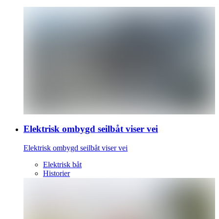
Elektrisk ombygd seilbåt viser vei
Elektrisk ombygd seilbåt viser vei
Elektrisk båt
Historier