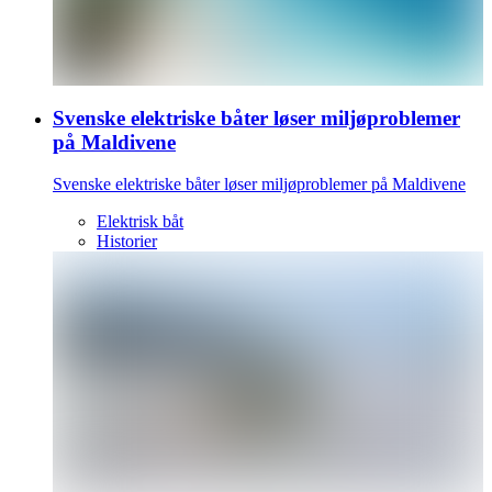
Svenske elektriske båter løser miljøproblemer
på Maldivene
Svenske elektriske båter løser miljøproblemer på Maldivene
Elektrisk båt
Historier