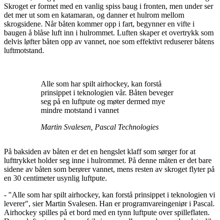
Skroget er formet med en vanlig spiss baug i fronten, men under ser
det mer ut som en katamaran, og danner et hulrom mellom
skrogsidene. Når båten kommer opp i fart, begynner en vifte i
baugen å blåse luft inn i hulrommet. Luften skaper et overtrykk som
delvis løfter båten opp av vannet, noe som effektivt reduserer båtens
luftmotstand.
Alle som har spilt airhockey, kan forstå
prinsippet i teknologien vår. Båten beveger
seg på en luftpute og møter dermed mye
mindre motstand i vannet
Martin Svalesen, Pascal Technologies
På baksiden av båten er det en hengslet klaff som sørger for at
lufttrykket holder seg inne i hulrommet. På denne måten er det bare
sidene av båten som berører vannet, mens resten av skroget flyter på
en 30 centimeter usynlig luftpute.
- "Alle som har spilt airhockey, kan forstå prinsippet i teknologien vi
leverer", sier Martin Svalesen. Han er programvareingeniør i Pascal.
Airhockey spilles på et bord med en tynn luftpute over spilleflaten.