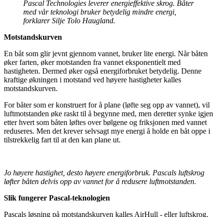
Pascal Technologies leverer energieffektive skrog. Båter
med vår teknologi bruker betydelig mindre energi,
forklarer Silje Tolo Haugland.
Motstandskurven
En båt som glir jevnt gjennom vannet, bruker lite energi. Når båten
øker farten, øker motstanden fra vannet eksponentielt med
hastigheten. Dermed øker også energiforbruket betydelig. Denne
kraftige økningen i motstand ved høyere hastigheter kalles
motstandskurven.
For båter som er konstruert for å plane (løfte seg opp av vannet), vil
luftmotstanden øke raskt til å begynne med, men deretter synke igjen
etter hvert som båten løftes over bølgene og friksjonen med vannet
reduseres. Men det krever selvsagt mye energi å holde en båt oppe i
tilstrekkelig fart til at den kan plane ut.
Jo høyere hastighet, desto høyere energiforbruk. Pascals luftskrog
løfter båten delvis opp av vannet for å redusere luftmotstanden.
Slik fungerer Pascal-teknologien
Pascals løsning på motstandskurven kalles AirHull - eller luftskrog.