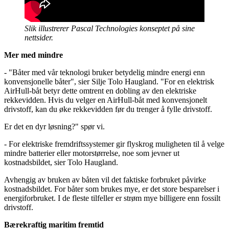
Slik illustrerer Pascal Technologies konseptet på sine
nettsider.
Mer med mindre
- "Båter med vår teknologi bruker betydelig mindre energi enn
konvensjonelle båter", sier Silje Tolo Haugland. "For en elektrisk
AirHull-båt betyr dette omtrent en dobling av den elektriske
rekkevidden. Hvis du velger en AirHull-båt med konvensjonelt
drivstoff, kan du øke rekkevidden før du trenger å fylle drivstoff.
Er det en dyr løsning?" spør vi.
- For elektriske fremdriftssystemer gir flyskrog muligheten til å velge
mindre batterier eller motorstørrelse, noe som jevner ut
kostnadsbildet, sier Tolo Haugland.
Avhengig av bruken av båten vil det faktiske forbruket påvirke
kostnadsbildet. For båter som brukes mye, er det store besparelser i
energiforbruket. I de fleste tilfeller er strøm mye billigere enn fossilt
drivstoff.
Bærekraftig maritim fremtid