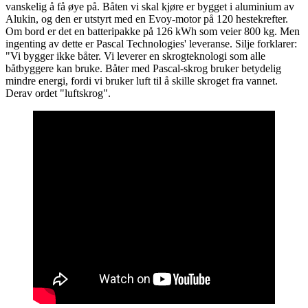
vanskelig å få øye på. Båten vi skal kjøre er bygget i aluminium av
Alukin, og den er utstyrt med en Evoy-motor på 120 hestekrefter.
Om bord er det en batteripakke på 126 kWh som veier 800 kg. Men
ingenting av dette er Pascal Technologies' leveranse. Silje forklarer:
"Vi bygger ikke båter. Vi leverer en skrogteknologi som alle
båtbyggere kan bruke. Båter med Pascal-skrog bruker betydelig
mindre energi, fordi vi bruker luft til å skille skroget fra vannet.
Derav ordet "luftskrog".