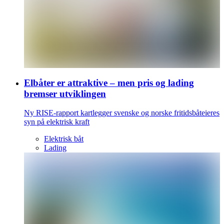
Elbåter er attraktive – men pris og lading
bremser utviklingen
Ny RISE-rapport kartlegger svenske og norske fritidsbåteieres
syn på elektrisk kraft
Elektrisk båt
Lading