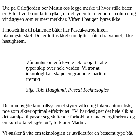
Ute på Oslofjorden ber Martin oss legge merke til hvor stille båten
er. Etter hvert som farten øker, er det lyden fra utenbordsmotoren og
vindstøyen som er mest merkbar. Viften i baugen høres ikke.
I motsetning til planende båter har Pascal-skrog ingen
planingsterskel. Det er lufttrykket som løfter båten fra vannet, ikke
hastigheten.
Vår ambisjon er å levere teknologi til alle
typer skip over hele verden. Vi tror at
teknologi kan skape en grønnere maritim
fremtid
Silje Tolo Haugland, Pascal Technologies
Det innebygde kontrollsystemet styrer viften og luken automatisk,
noe som sikrer optimal effektivitet. "Vi har designet det hele slik at
det sømløst tilpasser seg skiftende forhold, gir lavt energiforbruk og
en komfortabel kjøretur", forklarer Martin.
Vi ønsker å vite om teknologien er utviklet for en bestemt type båt.