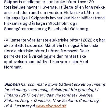
Skipperis medlemmer kan bruke båter i over 20
forskjellige havner i Sverige, i tillegg til en lang rekke
andre steder rundt om i verden. Elektriske båter er
tilgjengelige i Skipperis havner ved Norr Mälarstrand,
Fisksätra og Gåshaga i Stockholm, og i
Sannegårdshamnen og Fiskebäck i Göteborg.
- Vi lanserte våre første elektriske båter i 2022 og har
økt antallet siden da. Målet vårt er også å ha enda
flere elektriske båter i flåten fremover. De er
perfekte for å virkeliggjøre den fantastiske
opplevelsen som båtlivet kan være, sier Axel
Nordman.
Skipperi
har som mål å gjøre båtlivet enkelt og rimelig
for så mange som mulig. Selskapet ble grunnlagt i
Finland i 2017 og har i dag virksomhet i Sverige,
Finland, Norge, Danmark, New Zealand, Canada og
USA. Les mer på
www.skipperi.se